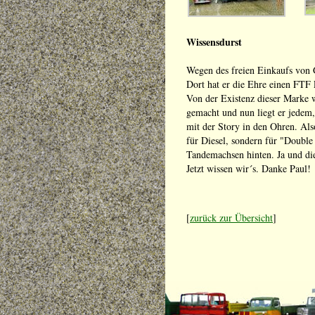
Wissensdurst
Wegen des freien Einkaufs von G
Dort hat er die Ehre einen FTF
Von der Existenz dieser Marke wu
gemacht und nun liegt er jedem,
mit der Story in den Ohren. Al
für Diesel, sondern für "Double
Tandemachsen hinten. Ja und die
Jetzt wissen wir´s. Danke Paul!
[
zurück zur Übersicht
]