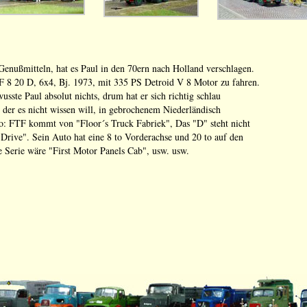
enußmitteln, hat es Paul in den 70ern nach Holland verschlagen.
 F 8 20 D, 6x4, Bj. 1973, mit 335 PS Detroid V 8 Motor zu fahren.
sste Paul absolut nichts, drum hat er sich richtig schlau
 der es nicht wissen will, in gebrochenem Niederländisch
so: FTF kommt von "Floor´s Truck Fabriek", Das "D" steht nicht
 Drive". Sein Auto hat eine 8 to Vorderachse und 20 to auf den
 Serie wäre "First Motor Panels Cab", usw. usw.