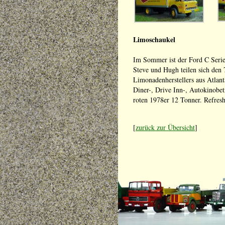
Limoschaukel
Im Sommer ist der Ford C Series
Steve und Hugh teilen sich den 
Limonadenherstellers aus Atlan
Diner-, Drive Inn-, Autokinobet
roten 1978er 12 Tonner. Refresh
[
zurück zur Übersicht
]